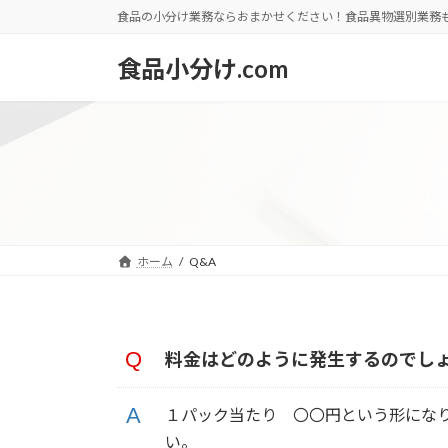
コ
ナ
食品の小分け業務ならおまかせください！食品異物選別業務
ン
ビ
テ
ゲ
食品小分け.com
ン
ー
ツ
シ
へ
ョ
ス
ン
キ
に
ッ
移
プ
動
ホーム
Q&A
料金はどのように発生するのでし
１パック当たり 〇〇円という形にな
い。